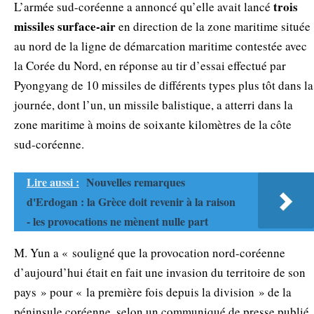
trois
L’armée sud-coréenne a annoncé qu’elle avait lancé
missiles surface-air
en direction de la zone maritime située
au nord de la ligne de démarcation maritime contestée avec
la Corée du Nord, en réponse au tir d’essai effectué par
Pyongyang de 10 missiles de différents types plus tôt dans la
journée, dont l’un, un missile balistique, a atterri dans la
zone maritime à moins de soixante kilomètres de la côte
sud-coréenne.
Lire aussi :
Nouvelles remarques
d'Erdogan : la Grèce doit revenir à la raison
- les provocations ne mènent nulle part
M. Yun a « souligné que la provocation nord-coréenne
d’aujourd’hui était en fait une invasion du territoire de son
pays » pour « la première fois depuis la division » de la
péninsule coréenne, selon un communiqué de presse publié