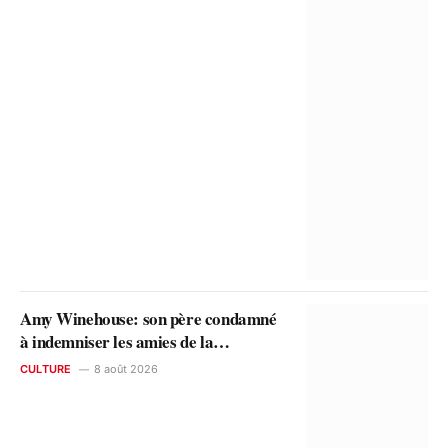
Amy Winehouse: son père condamné
à indemniser les amies de la
chanteuse
CULTURE
8 août 2026