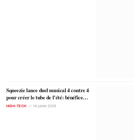
Squeezie lance duel musical 4 contre 4
pour créer le tube de l’été: bénéfices
au Secours populaire
HIGH-TECH
14 juillet 2026