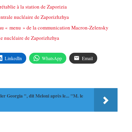
rétablie à la station de Zaporizia
entrale nucléaire de Zaporizhzhya
a au « menu » de la communication Macron-Zelensky
le nucléaire de Zaporizhzhya
LinkedIn
WhatsApp
Email
er Georgia ", dit Meloni après le... "M. le