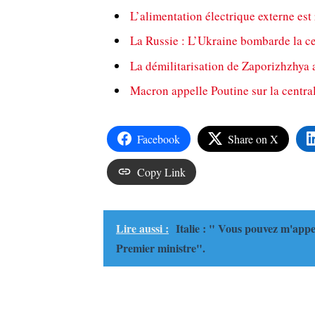
L’alimentation électrique externe est 
La Russie : L’Ukraine bombarde la c
La démilitarisation de Zaporizhzhy
Macron appelle Poutine sur la centra
Facebook
Share on X
Copy Link
Lire aussi :
Italie : " Vous pouvez m'appel
Premier ministre".