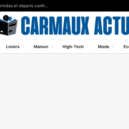
Nice mercato 2026-2027 transferts: récap des arrivées et départs confirmés
Loisirs
Maison
High-Tech
Mode
Ec