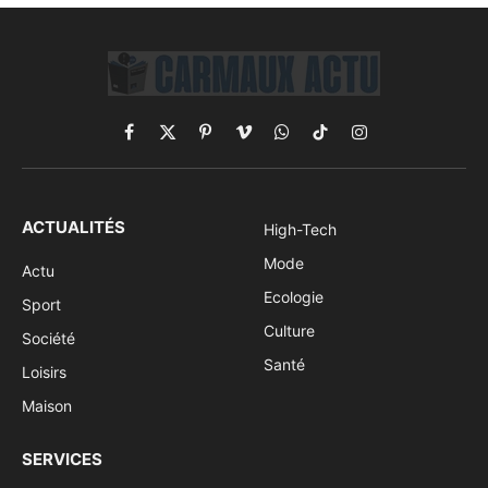
Facebook
X
Pinterest
Vimeo
WhatsApp
TikTok
Instagram
(Twitter)
ACTUALITÉS
High-Tech
Mode
Actu
Ecologie
Sport
Culture
Société
Santé
Loisirs
Maison
SERVICES