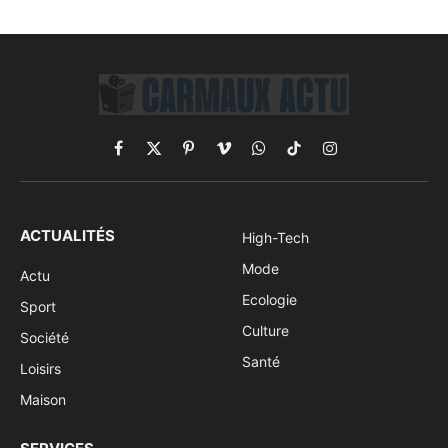
Facebook
X
Pinterest
Vimeo
WhatsApp
TikTok
Instagram
(Twitter)
ACTUALITÉS
High-Tech
Mode
Actu
Ecologie
Sport
Culture
Société
Santé
Loisirs
Maison