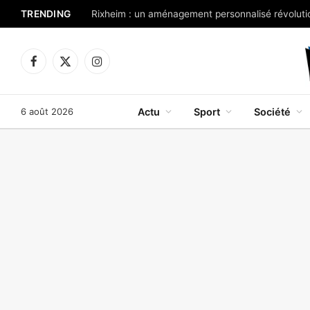
TRENDING
Rixheim : un aménagement personnalisé révolutio
Facebook
X
Instagram
(Twitter)
6 août 2026
Actu
Sport
Société