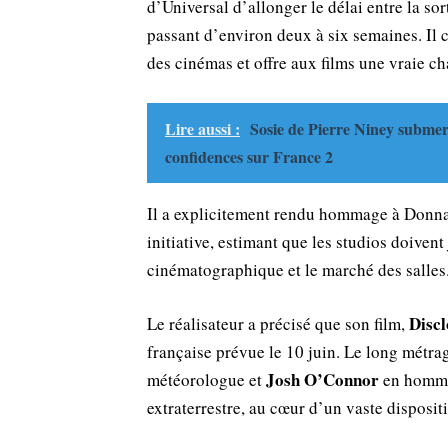
d’Universal d’allonger le délai entre la sor
passant d’environ deux à six semaines. Il 
des cinémas et offre aux films une vraie ch
Lire aussi :
Sosie de Pierre Niney submer
confidences sur France 2
Il a explicitement rendu hommage à Donna L
initiative, estimant que les studios doivent
cinématographique et le marché des salles
Disc
Le réalisateur a précisé que son film,
française prévue le 10 juin. Le long métra
Josh O’Connor
météorologue et
en homme
extraterrestre, au cœur d’un vaste disposit