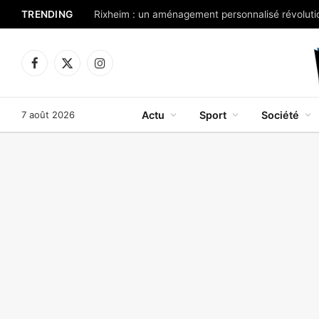
TRENDING
Rixheim : un aménagement personnalisé révolutio
Facebook
X
Instagram
(Twitter)
7 août 2026
Actu
Sport
Société