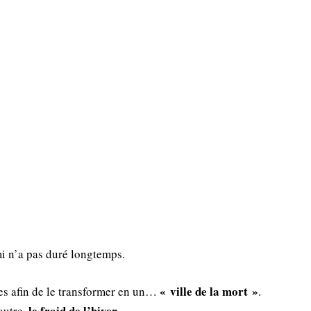
mi n’a pas duré longtemps.
« ville de la mort »
nes afin de le transformer en un…
.
le froid de l’hiver.
autre.