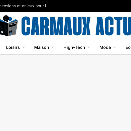
Tour de Burgos 2026 : cinq étapes dévoilées, ascensions et enjeux pour le général
Loisirs
Maison
High-Tech
Mode
Ec