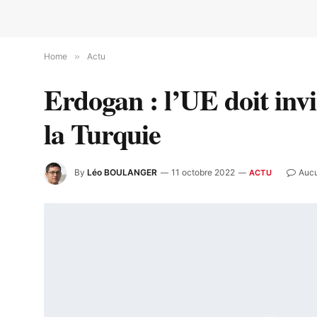
Home
»
Actu
Erdogan : l’UE doit invi
la Turquie
By
Léo BOULANGER
11 octobre 2022
Auc
ACTU