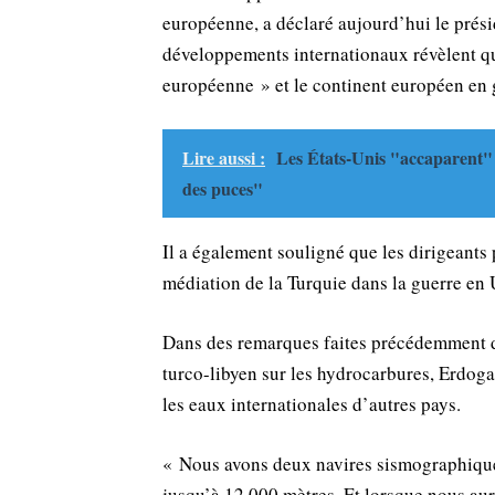
européenne, a déclaré aujourd’hui le prés
développements internationaux révèlent que
européenne » et le continent européen en 
Lire aussi :
Les États-Unis "accaparent" 
des puces"
Il a également souligné que les dirigeants p
médiation de la Turquie dans la guerre en 
Dans des remarques faites précédemment d
turco-libyen sur les hydrocarbures, Erdogan
les eaux internationales d’autres pays.
« Nous avons deux navires sismographiques
jusqu’à 12 000 mètres. Et lorsque nous auro