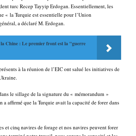
ident turc Recep Tayyip Erdogan. Essentiellement, les
 « la Turquie est essentielle pour l’Union
général, a déclaré M. Erdogan.
la Chine : Le premier front est la "guerre
résents à la réunion de l’EIC ont salué les initiatives de
Ukraine.
ans le sillage de la signature du « mémorandum »
 a affirmé que la Turquie avait la capacité de forer dans
 et cinq navires de forage et nos navires peuvent forer
ns terminé notre travail, nous aurons la capacité et les