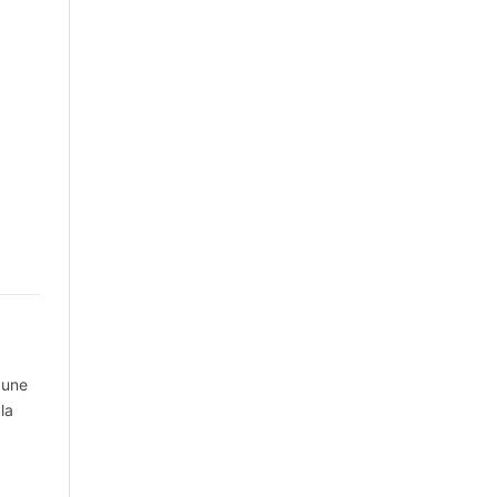
 une
la