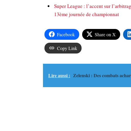
Super League : l’accent sur l’arbitr
13ème journée de championnat
Facebook
Share on X
Copy Link
Lire aussi :
Zelenski : Des combats acha