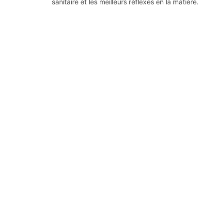
sanitaire et les meilleurs réflexes en la matière.