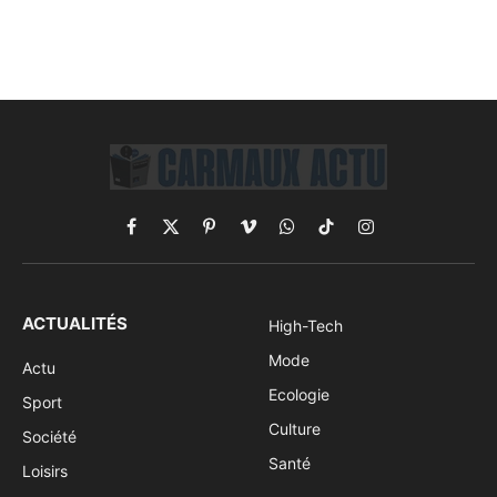
Facebook
X
Pinterest
Vimeo
WhatsApp
TikTok
Instagram
(Twitter)
ACTUALITÉS
High-Tech
Mode
Actu
Ecologie
Sport
Culture
Société
Santé
Loisirs