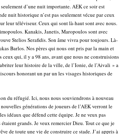
seulement d’une nuit importante. AEK ce soir est
rande nuit historique n’est pas seulement vécue par ceux
ur leur téléviseur. Ceux qui sont là-haut sont avec nous.
Dimopoulos. Kanakis, Janetis, Maropoulos sont avec
trouve Stelios Serafidis. Son âme vivra pour toujours. Là-
kas Barlos. Nos pères qui nous ont pris par la main et
us ceux qui, il y a 98 ans, avant que nous ne construisions
riter leur histoire de la ville, de l’Ionie, de l’Aivali » a
discours honorant un par un les visages historiques de
ison du réfugié. Ici, nous nous souviendrons à nouveau
 nouvelles générations de joueurs de l’AEK verront le
 les idéaux que défend cette équipe. Je ne veux pas
Ils étaient grands. Je veux remercier Dieu. Tout ce que je
e rêve de toute une vie de construire ce stade. J’ai appris à