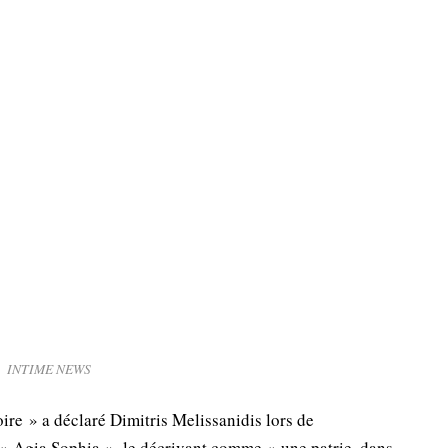
INTIME NEWS
ire » a déclaré Dimitris Melissanidis lors de
« Agia Sophia », le décrivant comme « une patrie, dans