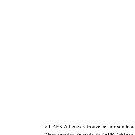
« L’AEK Athènes retrouve ce soir son histo
l’inauguration du stade de l’AEK Athènes 