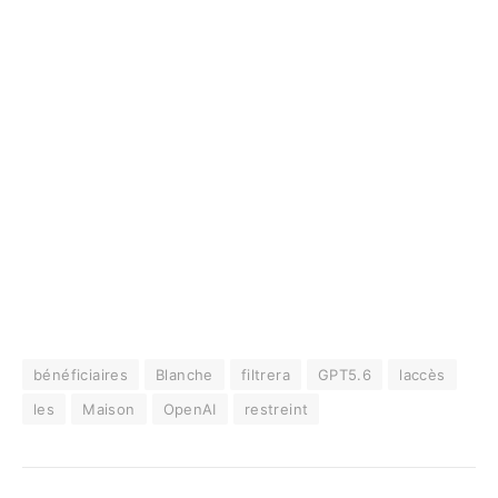
bénéficiaires
Blanche
filtrera
GPT5.6
laccès
les
Maison
OpenAI
restreint