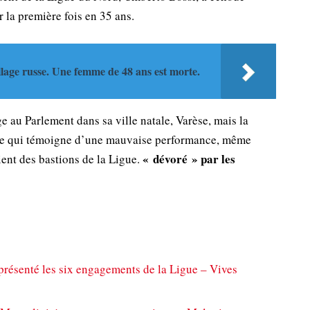
 la première fois en 35 ans.
age russe. Une femme de 48 ans est morte.
ge au Parlement dans sa ville natale, Varèse, mais la
, ce qui témoigne d’une mauvaise performance, même
« dévoré » par les
aient des bastions de la Ligue.
a présenté les six engagements de la Ligue – Vives