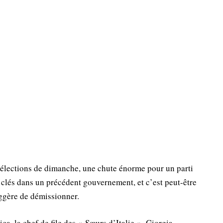
 élections de dimanche, une chute énorme pour un parti
s clés dans un précédent gouvernement, et c’est peut-être
uggère de démissionner.
ca, la chef de file des « Sœurs d’Italie », Giorgia