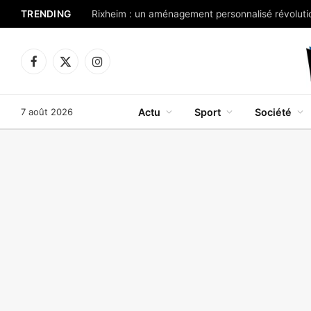
TRENDING
Rixheim : un aménagement personnalisé révolutio
Facebook
X
Instagram
(Twitter)
7 août 2026
Actu
Sport
Société