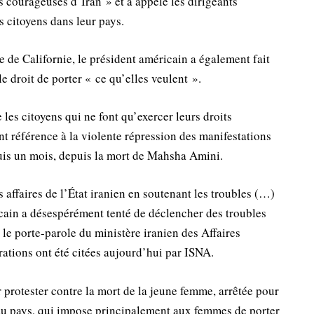
s courageuses d’Iran » et a appelé les dirigeants
es citoyens dans leur pays.
de Californie, le président américain a également fait
 droit de porter « ce qu’elles veulent ».
e les citoyens qui ne font qu’exercer leurs droits
t référence à la violente répression des manifestations
uis un mois, depuis la mort de Mahsha Amini.
affaires de l’État iranien en soutenant les troubles (…)
cain a désespérément tenté de déclencher des troubles
 le porte-parole du ministère iranien des Affaires
rations ont été citées aujourd’hui par ISNA.
 protester contre la mort de la jeune femme, arrêtée pour
t du pays, qui impose principalement aux femmes de porter