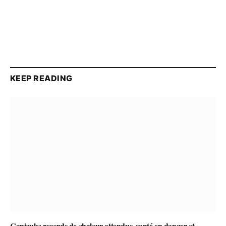
KEEP READING
Canicule: records de chaleur attendus, santé en danger et