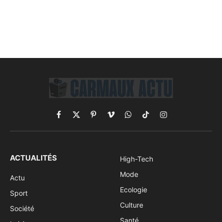
Facebook
X
Pinterest
Vimeo
WhatsApp
TikTok
Instagram
(Twitter)
ACTUALITÉS
High-Tech
Mode
Actu
Ecologie
Sport
Culture
Société
Santé