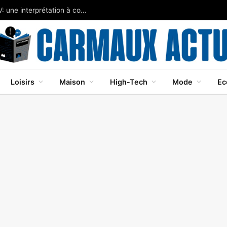
Javier Bardem brille dans Cape Fear sur Apple TV: une interprétation à couper le souffle
Loisirs
Maison
High-Tech
Mode
Ec