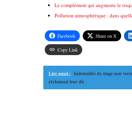
Le complément qui augmente le risqu
Pollution atmosphérique : dans quell
Facebook
Share on X
Copy Link
Lire aussi :
Indemnités de stage non versé
réclament leur dû