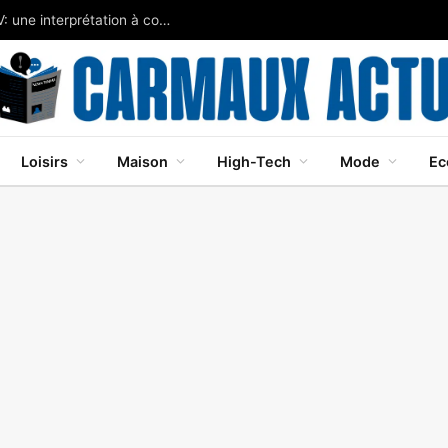
Javier Bardem brille dans Cape Fear sur Apple TV: une interprétation à couper le souffle
Loisirs
Maison
High-Tech
Mode
Ec