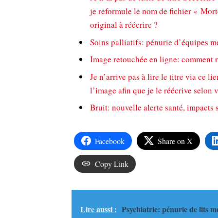
je reformule le nom de fichier « Morte
original à réécrire ?
Soins palliatifs: pénurie d’équipes m
Image retouchée en ligne: comment rep
Je n’arrive pas à lire le titre via ce l
l’image afin que je le réécrive selon 
Bruit: nouvelle alerte santé, impacts 
Facebook
Share on X
Copy Link
Lire aussi :
Psychiatrie: pénurie de lits m