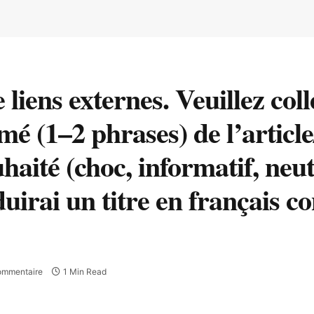
iens externes. Veuillez coller
mé (1–2 phrases) de l’articl
uhaité (choc, informatif, neu
oduirai un titre en français 
ommentaire
1 Min Read