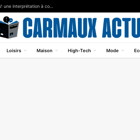
Javier Bardem brille dans Cape Fear sur Apple TV: une interprétation à couper le souffle
Loisirs
Maison
High-Tech
Mode
Ec