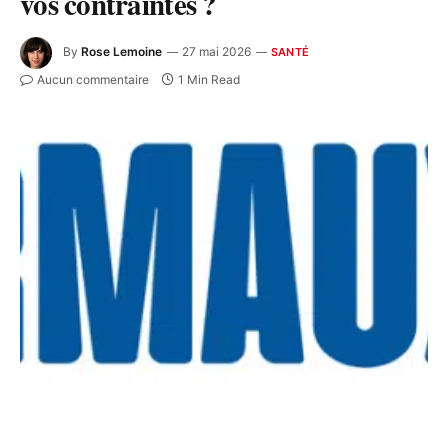
vos contraintes ?
By
Rose Lemoine
27 mai 2026
SANTÉ
Aucun commentaire
1 Min Read