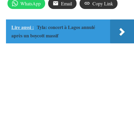
WhatsApp
Email
Copy Link
Lire aussi :
Tyla: concert à Lagos annulé
après un boycott massif