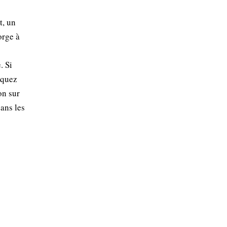
t, un
orge à
. Si
squez
on sur
dans les