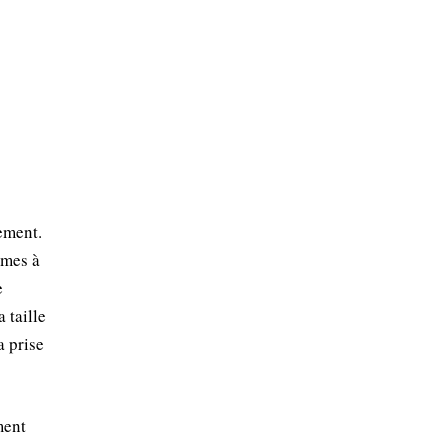
ement.
êmes à
e
 taille
a prise
ment