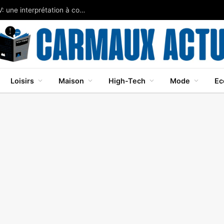
Javier Bardem brille dans Cape Fear sur Apple TV: une interprétation à couper le souffle
Loisirs
Maison
High-Tech
Mode
Ec