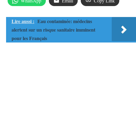
WhatsApp
Email
Copy Link
Lire aussi :
Eau contaminée: médecins
alertent sur un risque sanitaire imminent
pour les Français