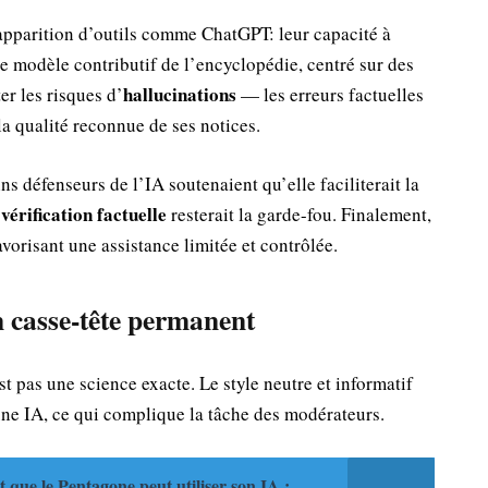
pparition d’outils comme ChatGPT: leur capacité à
le modèle contributif de l’encyclopédie, centré sur des
hallucinations
er les risques d’
— les erreurs factuelles
a qualité reconnue de ses notices.
s défenseurs de l’IA soutenaient qu’elle faciliterait la
vérification factuelle
a
resterait la garde-fou. Finalement,
orisant une assistance limitée et contrôlée.
n casse-tête permanent
t pas une science exacte. Le style neutre et informatif
une IA, ce qui complique la tâche des modérateurs.
ue le Pentagone peut utiliser son IA :