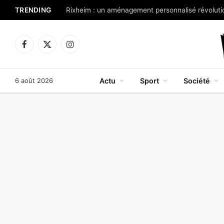
TRENDING
Rixheim : un aménagement personnalisé révolutio
Facebook
X
Instagram
(Twitter)
6 août 2026
Actu
Sport
Société