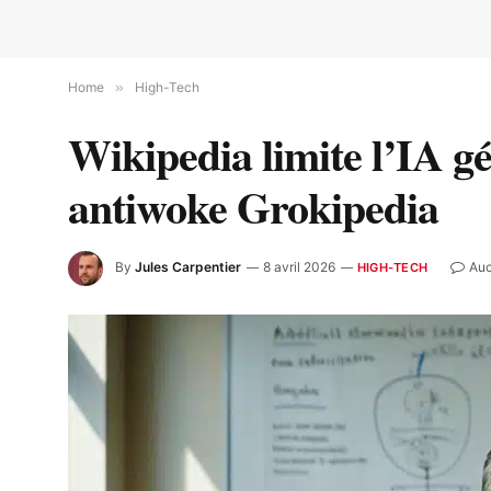
Home
»
High-Tech
Wikipedia limite l’IA gé
antiwoke Grokipedia
By
Jules Carpentier
8 avril 2026
Auc
HIGH-TECH