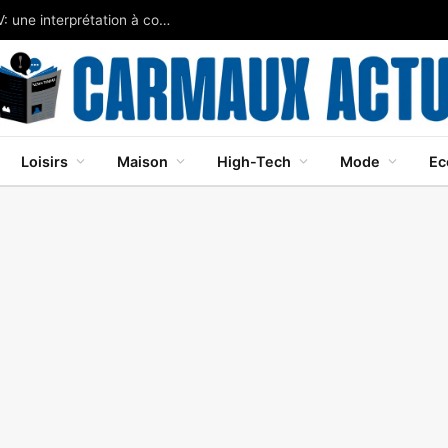
Javier Bardem brille dans Cape Fear sur Apple TV: une interprétation à couper le souffle
Loisirs
Maison
High-Tech
Mode
Ec