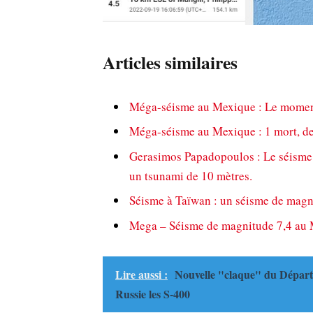
Articles similaires
Méga-séisme au Mexique : Le moment 
Méga-séisme au Mexique : 1 mort, des
Gerasimos Papadopoulos : Le séisme 
un tsunami de 10 mètres.
Séisme à Taïwan : un séisme de magni
Mega – Séisme de magnitude 7,4 au
Lire aussi :
Nouvelle "claque" du Départe
Russie les S-400