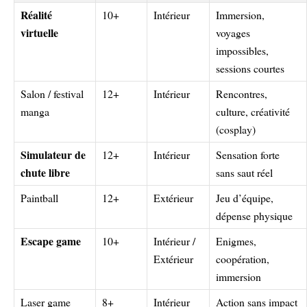
Réalité
10+
Intérieur
Immersion,
virtuelle
voyages
impossibles,
sessions courtes
Salon / festival
12+
Intérieur
Rencontres,
manga
culture, créativité
(cosplay)
Simulateur de
12+
Intérieur
Sensation forte
chute libre
sans saut réel
Paintball
12+
Extérieur
Jeu d’équipe,
dépense physique
Escape game
10+
Intérieur /
Enigmes,
Extérieur
coopération,
immersion
Laser game
8+
Intérieur
Action sans impact