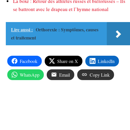
La boxe : Retour des athlètes russes et biélorusses – Ils
se battront avec le drapeau et l’hymne national
Lire aussi :
Orthorexie : Symptômes, causes
et traitement
Facebook
Share on X
LinkedIn
WhatsApp
Email
Copy Link