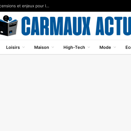
Tour de Burgos 2026 : cinq étapes dévoilées, ascensions et enjeux pour le général
Loisirs
Maison
High-Tech
Mode
Ec