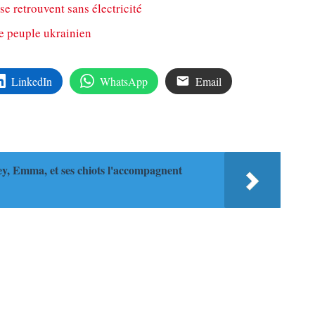
se retrouvent sans électricité
le peuple ukrainien
LinkedIn
WhatsApp
Email
ey, Emma, et ses chiots l'accompagnent