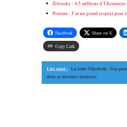
Zelensky : 4,5 millions d’Ukrainiens 
Poutine : J’ai un grand respect pour 
Facebook
Share on X
Copy Link
Lire aussi :
La reine Elizabeth : Son pon
dans sa dernière demeure.