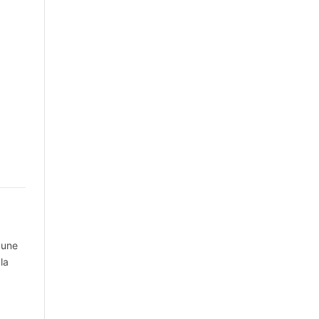
 une
la