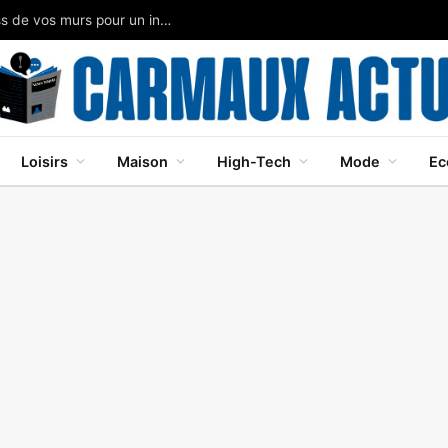
Papier peint panoramique: métamorphose express de vos murs pour un intérieur moderne
Loisirs
Maison
High-Tech
Mode
Ec