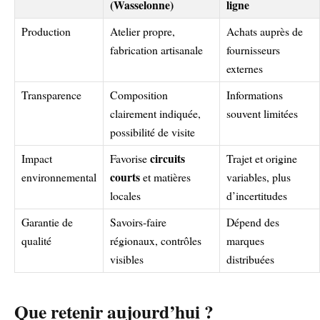
(Wasselonne)
ligne
Production
Atelier propre,
Achats auprès de
fabrication artisanale
fournisseurs
externes
Transparence
Composition
Informations
clairement indiquée,
souvent limitées
possibilité de visite
circuits
Impact
Favorise
Trajet et origine
courts
environnemental
et matières
variables, plus
locales
d’incertitudes
Garantie de
Savoirs‑faire
Dépend des
qualité
régionaux, contrôles
marques
visibles
distribuées
Que retenir aujourd’hui ?