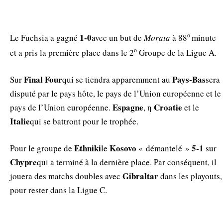
ο
1-0
Le Fuchsia a gagné
avec un but de
Morata
à 88
minute
ο
et a pris la première place dans le 2
Groupe de la Ligue A.
Final Four
Pays-Bas
Sur
qui se tiendra apparemment au
sera
disputé par le pays hôte, le pays de l’Union européenne et le
Espagne
Croatie
pays de l’Union européenne.
, η
et le
Italie
qui se battront pour le trophée.
Ethniki
Kosovo
5-1
Pour le groupe de
le
« démantelé »
sur
Chypre
qui a terminé à la dernière place. Par conséquent, il
Gibraltar
jouera des matchs doubles avec
dans les playouts,
pour rester dans la Ligue C.