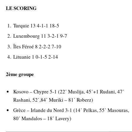
LE SCORING
Turquie 13 4-1-1 18-5
Luxembourg 11 3-2-1 9-7
Îles Féroé 8 2-2-2 7-10
Lituanie 1 0-1-5 2-14
2ème groupe
Kosovo – Chypre 5-1 (22΄ Muslija, 45΄+1 Rudani, 47΄
Rashani, 52΄,84΄ Muriki – 81΄ Roberz)
Grèce – Irlande du Nord 3-1 (14΄ Pelkas, 55΄ Masouras,
80΄ Mandalos – 18΄ Lavery)