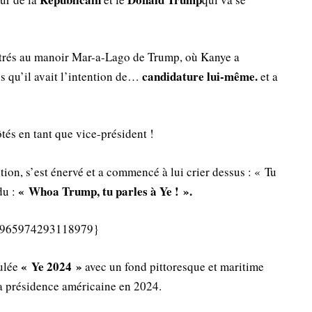
ntrés au manoir Mar-a-Lago de Trump, où Kanye a
candidature lui-même.
s qu’il avait l’intention de…
et a
és en tant que vice-président !
ion, s’est énervé et a commencé à lui crier dessus : « Tu
« Whoa Trump, tu parles à Ye ! ».
du :
595965974293118979}
« Ye 2024 »
ulée
avec un fond pittoresque et maritime
 la présidence américaine en 2024.