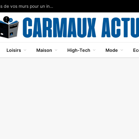
Papier peint panoramique: métamorphose express de vos murs pour un intérieur moderne
Loisirs
Maison
High-Tech
Mode
Ec