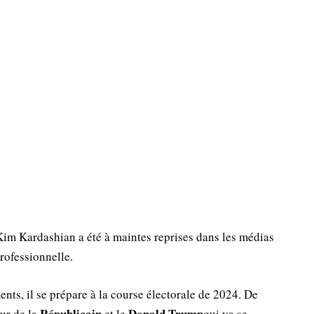
Kim Kardashian a été à maintes reprises dans les médias
rofessionnelle.
ents, il se prépare à la course électorale de 2024. De
Républicain
Donald Trump
eur de la
et le
qui va se