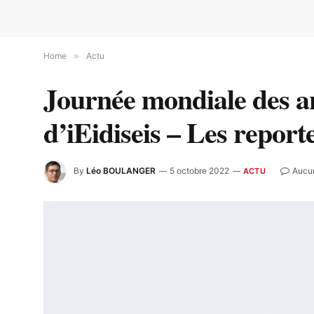
Home
»
Actu
Journée mondiale des a
d’iEidiseis – Les report
By
Léo BOULANGER
5 octobre 2022
Aucu
ACTU