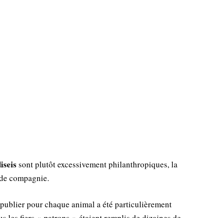
iseis
sont plutôt excessivement philanthropiques, la
 de compagnie.
 publier pour chaque animal a été particulièrement
ous les fiers « patrons » étaient remplis de dizaines de