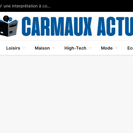
Javier Bardem brille dans Cape Fear sur Apple TV: une interprétation à couper le souffle
Loisirs
Maison
High-Tech
Mode
Ec