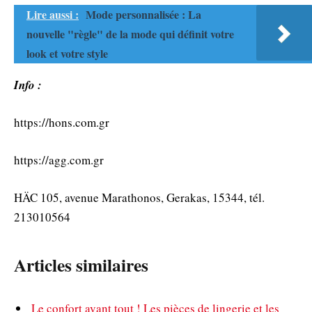
Lire aussi :
Mode personnalisée : La
nouvelle "règle" de la mode qui définit votre
look et votre style
Info :
https://hons.com.gr
https://agg.com.gr
HÄC 105, avenue Marathonos, Gerakas, 15344, tél.
213010564
Articles similaires
Le confort avant tout ! Les pièces de lingerie et les