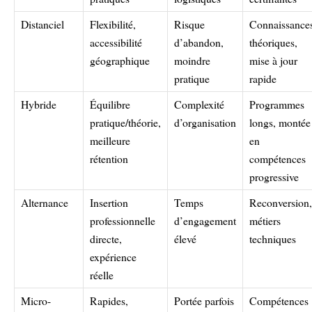
Distanciel
Flexibilité,
Risque
Connaissance
accessibilité
d’abandon,
théoriques,
géographique
moindre
mise à jour
pratique
rapide
Hybride
Équilibre
Complexité
Programmes
pratique/théorie,
d’organisation
longs, montée
meilleure
en
rétention
compétences
progressive
Alternance
Insertion
Temps
Reconversion,
professionnelle
d’engagement
métiers
directe,
élevé
techniques
expérience
réelle
Micro-
Rapides,
Portée parfois
Compétences