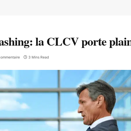
ashing: la CLCV porte plai
commentaire
3 Mins Read