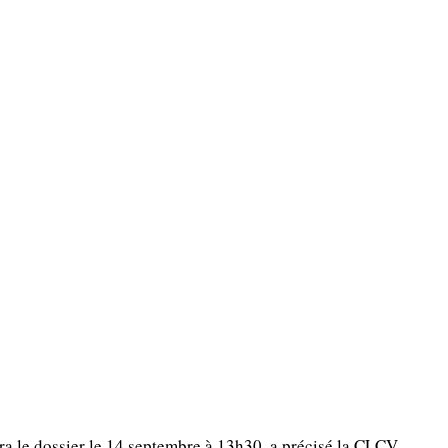
ra le dossier le 14 septembre à 13h30, a précisé la CLCV