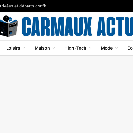
Nice mercato 2026-2027 transferts: récap des arrivées et départs confirmés
Loisirs
Maison
High-Tech
Mode
Ec