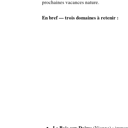
prochaines vacances nature.
En bref — trois domaines à retenir :
Le Bois aux Daims
(Vienne) : immers