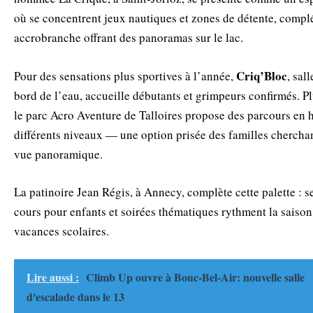
où se concentrent jeux nautiques et zones de détente, compl
accrobranche offrant des panoramas sur le lac.
Criq’Bloc
Pour des sensations plus sportives à l’année,
, sal
bord de l’eau, accueille débutants et grimpeurs confirmés. Pl
le parc Acro Aventure de Talloires propose des parcours en 
différents niveaux — une option prisée des familles cherchan
vue panoramique.
La patinoire Jean Régis, à Annecy, complète cette palette : s
cours pour enfants et soirées thématiques rythment la saison 
vacances scolaires.
Lire aussi :
Climb Up ouvre à Bouc-Bel-Air: nouvelle salle
d'escalade dans le 13