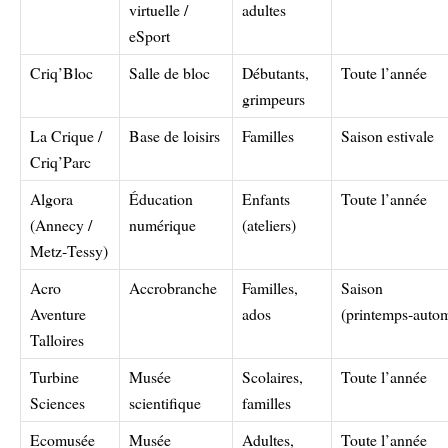
virtuelle /
adultes
eSport
Criq’Bloc
Salle de bloc
Débutants,
Toute l’année
grimpeurs
La Crique /
Base de loisirs
Familles
Saison estivale
Criq’Parc
Algora
Éducation
Enfants
Toute l’année
(Annecy /
numérique
(ateliers)
Metz‑Tessy)
Acro
Accrobranche
Familles,
Saison
Aventure
ados
(printemps‑auto
Talloires
Turbine
Musée
Scolaires,
Toute l’année
Sciences
scientifique
familles
Ecomusée
Musée
Adultes,
Toute l’année