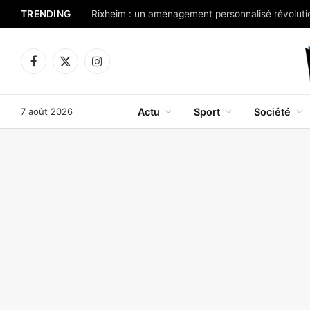
TRENDING
Rixheim : un aménagement personnalisé révolutio
Facebook
X
Instagram
(Twitter)
7 août 2026
Actu
Sport
Société