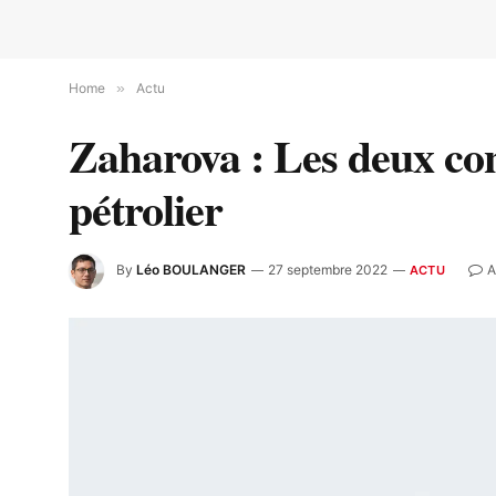
Home
»
Actu
Zaharova : Les deux con
pétrolier
By
Léo BOULANGER
27 septembre 2022
A
ACTU