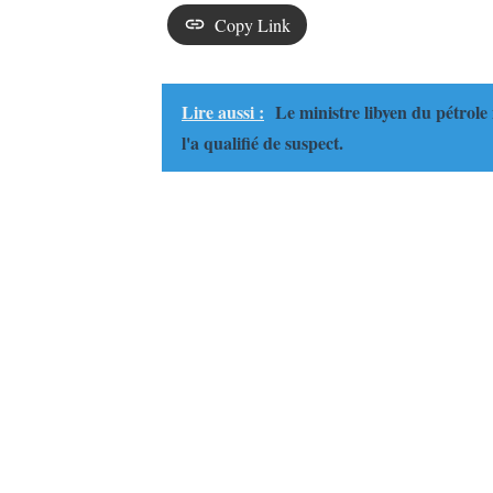
Copy Link
Lire aussi :
Le ministre libyen du pétrole 
l'a qualifié de suspect.