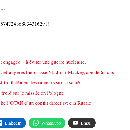
e :
s/1574724868834316291}
t engagée » à éviter une guerre nucléaire.
es étrangères biélorusse Vladimir Mackey, âgé de 64 ans
shirt, il dément les rumeurs sur sa santé
froid sur le missile en Pologne
che l’OTAN d’un conflit direct avec la Russie
LinkedIn
WhatsApp
Email