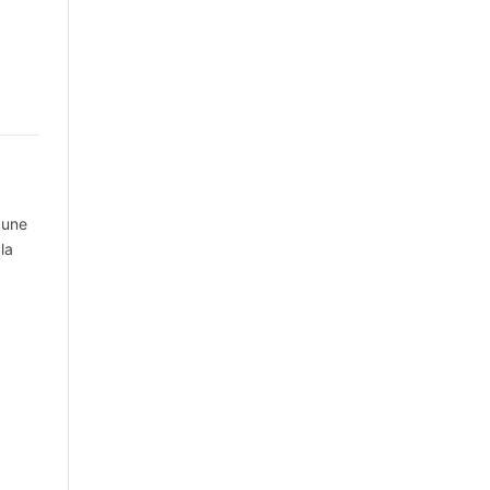
 une
la