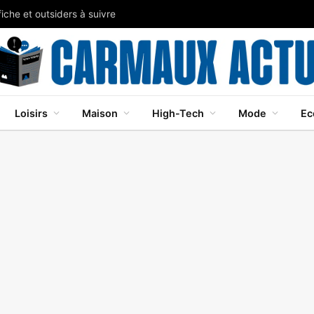
iche et outsiders à suivre
Loisirs
Maison
High-Tech
Mode
Ec