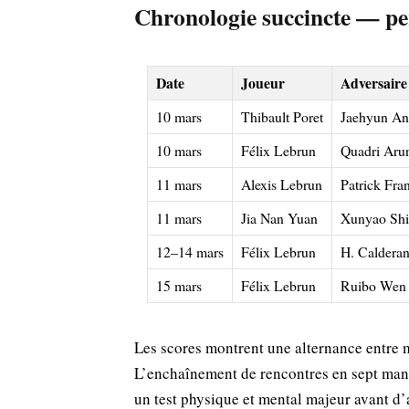
Chronologie succincte — pe
Date
Joueur
Adversaire
10 mars
Thibault Poret
Jaehyun A
10 mars
Félix Lebrun
Quadri Aru
11 mars
Alexis Lebrun
Patrick Fra
11 mars
Jia Nan Yuan
Xunyao Sh
12–14 mars
Félix Lebrun
H. Calderan
15 mars
Félix Lebrun
Ruibo Wen
Les scores montrent une alternance entre m
L’enchaînement de rencontres en sept manc
un test physique et mental majeur avant d’a