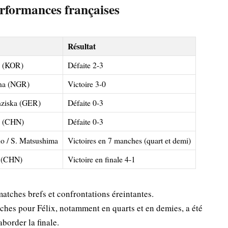
rformances françaises
Résultat
n (KOR)
Défaite 2-3
na (NGR)
Victoire 3-0
nziska (GER)
Défaite 0-3
i (CHN)
Défaite 0-3
o / S. Matsushima
Victoires en 7 manches (quart et demi)
 (CHN)
Victoire en finale 4-1
atches brefs et confrontations éreintantes.
hes pour Félix, notamment en quarts et en demies, a été
border la finale.