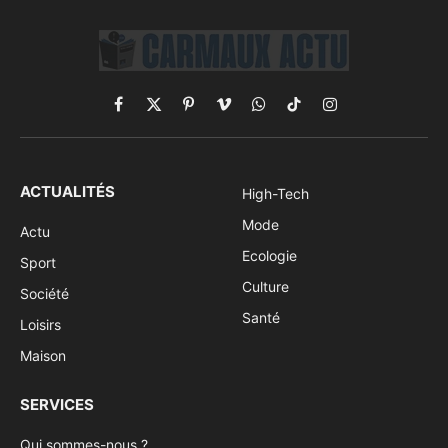
Facebook
X
Pinterest
Vimeo
WhatsApp
TikTok
Instagram
(Twitter)
ACTUALITÉS
High-Tech
Mode
Actu
Ecologie
Sport
Culture
Société
Santé
Loisirs
Maison
SERVICES
Qui sommes-nous ?