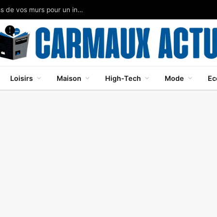
Papier peint panoramique: métamorphose express de vos murs pour un intérieur moderne
Loisirs
Maison
High-Tech
Mode
Ec