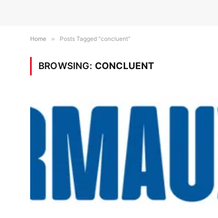
Home
»
Posts Tagged "concluent"
BROWSING:
CONCLUENT