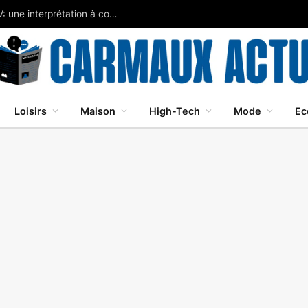
Javier Bardem brille dans Cape Fear sur Apple TV: une interprétation à couper le souffle
Loisirs
Maison
High-Tech
Mode
Ec