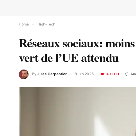
Home
»
High-Tech
Réseaux sociaux: moins d
vert de l’UE attendu
By
Jules Carpentier
18 juin 2026
Au
HIGH-TECH