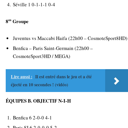
Séville 1 0-1-1-1 0-4
os
8
Groupe
Juventus vs Maccabi Haifa (22h00 – CosmoteSport8HD)
Benfica – Paris Saint-Germain (22h00 –
CosmoteSport3HD / MEGA)
Lire aussi :
Il est entré dans le jeu et a été
éjecté en 10 secondes ! (vidéo)
ÉQUIPES B. OBJECTIF N-I-H
Benfica 6 2-0-0 4-1
Paris SJ 6 2-0-0-0 5-2