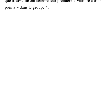
Marseille
que
ont célébré leur première « victoire à trois
points » dans le groupe 4.