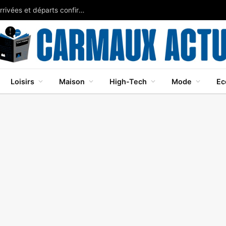
Nice mercato 2026-2027 transferts: récap des arrivées et départs confirmés
Loisirs
Maison
High-Tech
Mode
Ec