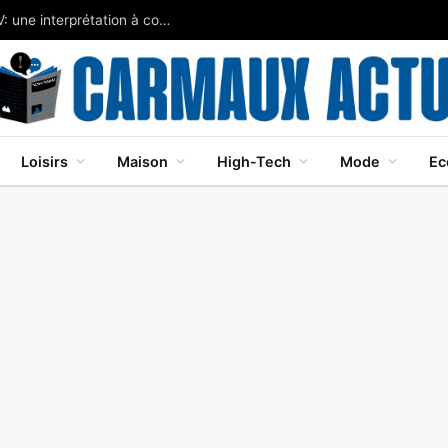
Javier Bardem brille dans Cape Fear sur Apple TV: une interprétation à couper le souffle
Loisirs
Maison
High-Tech
Mode
Ec