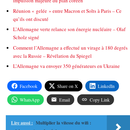
impulsion majeure du plan coréen
Réunion « gelée » entre Macron et Solts à Paris – Ce
qu’ils ont discuté
L’Allemagne verte relance son énergie nucléaire – Olaf
Scholz signé
Comment l’Allemagne a effectué un virage à 180 degrés
avec la Russie – Révélation du Spiegel
L’Allemagne va envoyer 350 générateurs en Ukraine
Facebook
Share on X
LinkedIn
WhatsApp
Email
Copy Link
Lire aussi :
Multiplier la vitesse du wifi :