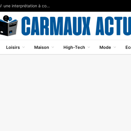
Javier Bardem brille dans Cape Fear sur Apple TV: une interprétation à couper le souffle
Loisirs
Maison
High-Tech
Mode
Ec