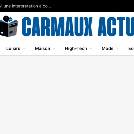
Javier Bardem brille dans Cape Fear sur Apple TV: une interprétation à couper le souffle
Loisirs
Maison
High-Tech
Mode
Ec