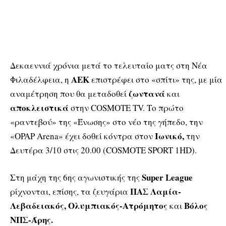
Δεκαεννιά χρόνια μετά το τελευταίο ματς στη Νέα
ΑΕΚ
Φιλαδέλφεια, η
επιστρέφει στο «σπίτι» της, με μία
ζωντανά
αναμέτρηση που θα μεταδοθεί
και
αποκλειστικά
στην COSMOTE TV. Το πρώτο
«ραντεβού» της «Ένωσης» στο νέο της γήπεδο, την
Ιωνικό,
«OPAP Arena» έχει δοθεί κόντρα στον
την
Δευτέρα 3/10 στις 20.00 (COSMOTE SPORT 1HD).
Super League
Στη μάχη της 6ης αγωνιστικής της
ΠΑΣ Λαμία-
ρίχνονται, επίσης, τα ζευγάρια
Λεβαδειακός, Ολυμπιακός-Ατρόμητος
Βόλος
και
ΝΠΣ-Άρης.