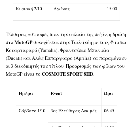
Κυριακή 2/10
Αγώνας
15.00
Τέσσερεις «στροφές πριν την αυλαία της σεζόν, η δράση
MotoGP
στο
συνεχίζεται στην Ταϊλάνδη με τους Φάμπιο
Κουαρταραρό (Yamaha), Φραντσέσκο Μπανιάια
(Ducati) και Αλέις Εσπαργκαρό (Aprilia) να παραμένουν
οι 3 διεκδικητές του τίτλου. Προορισμός των φίλων του
COSMOTE SPORT 8HD
MotoGP είναι το
.
Ημέρα
Event
Ώρα
Σάββατο 1/10
3ες Ελεύθερες Δοκιμές
06.45